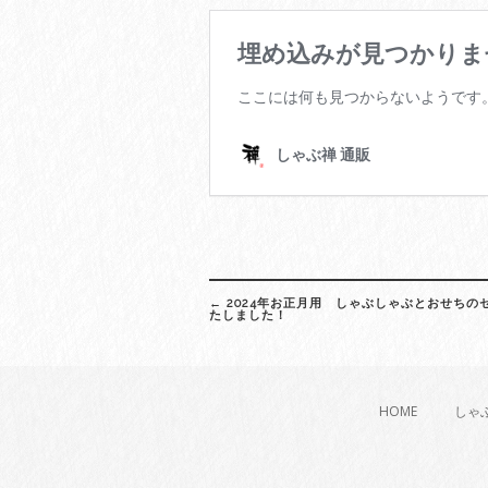
Post
←
2024年お正月用 しゃぶしゃぶとおせちの
navigation
たしました！
HOME
しゃ