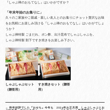
『しゃぶ禅のおもてなし』はいかがですか？
「年末年始のお集りに」
久々のご家族やご親戚・親しい友人とのお集りにチョット贅沢なお味
をお気軽にお楽しみ頂ける『しゃぶ禅のおもてなし』はいかがでしょ
うか？
しゃぶ禅特製 ごまだれ、ポン酢、出汁昆布でしゃぶしゃぶを。
しゃぶ禅特製 割下ですき焼きをお楽しみ下さい。
しゃぶしゃぶセット
すき焼きセット（贈答
（贈答用）
用）
Post
←
昨年好評でした『おせち』今年も
2024年お正月用 しゃぶしゃぶとお
navigation