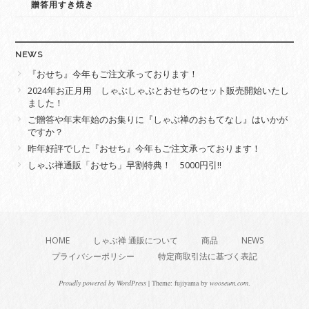
贈答用すき焼き
NEWS
『おせち』今年もご注文承っております！
2024年お正月用 しゃぶしゃぶとおせちのセット販売開始いたし
ました！
ご贈答や年末年始のお集りに『しゃぶ禅のおもてなし』はいかが
ですか？
昨年好評でした『おせち』今年もご注文承っております！
しゃぶ禅通販「おせち」早割特典！ 5000円引‼
HOME
しゃぶ禅 通販について
商品
NEWS
プライバシーポリシー
特定商取引法に基づく表記
Proudly powered by WordPress
|
Theme: fujiyama by
wooseum.com
.