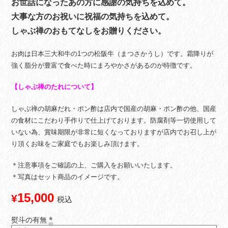
お世話になったあの方に感謝の気持ちを込めて。
大事な方のお祝いに祝福の気持ちを込めて。
しゃぶ禅のおもてなしをお贈りください。
お肉は日本三大和牛の1つの松阪牛（まつさかうし）です。霜降りが
強く脂分が豊富で食べた時にまろやかさがあるのが特徴です。
【しゃぶ禅のたれについて】
しゃぶ禅の胡麻だれ・ポン酢は店内で国産の胡麻・ポン酢の他、国産
の食材にこだわり手作りで仕上げております。防腐剤等一切使用して
いない為、賞味期限が非常に短くなっておりますが店内でお召し上が
り頂くお味をご家庭でもお楽しみ頂けます。
＊注意事項をご確認の上、ご購入をお願いいたします。
＊写真はセット商品のイメージです。
15,000
¥
税込
熨斗の有無
*