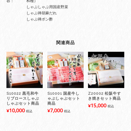
容：
和種）
個
しゃぶしゃぶ用国産野菜
しゃぶ禅胡麻だれ
しゃぶ禅ポン酢
関連商品
S10022 黒毛和牛
S10001 国産牛し
Z20002 松阪牛す
リブロースしゃぶ
ゃぶしゃぶセット
き焼きセット商品
しゃぶセット商品
商品
15,000
¥
税込
10,000
7,000
¥
¥
税込
税込