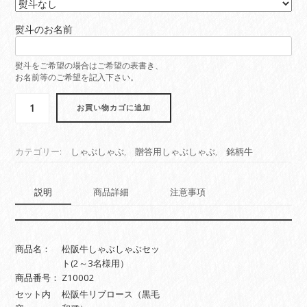
熨斗のお名前
熨斗をご希望の場合はご希望の表書き、
お名前等のご希望を記入下さい。
Z10002
お買い物カゴに追加
松
阪
牛
カテゴリー:
しゃぶしゃぶ
,
贈答用しゃぶしゃぶ
,
銘柄牛
し
ゃ
ぶ
説明
商品詳細
注意事項
し
ゃ
ぶ
セ
商品名：
松阪牛しゃぶしゃぶセッ
ッ
ト(2～3名様用）
ト
商品番号：
Z10002
商
セット内
松阪牛リブロース（黒毛
品